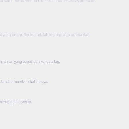
Kami hadir untuk memberikan solusi konektivitas premium
l yang tinggi. Berikut adalah keunggulan utama dari
ermainan yang bebas dari kendala lag.
endala koneksi lokal lainnya.
k bertanggung jawab.