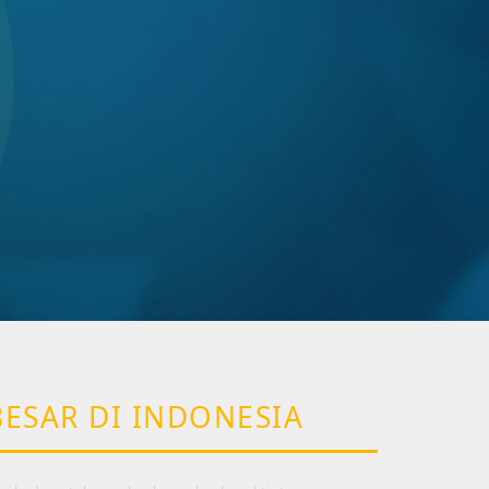
BESAR DI INDONESIA