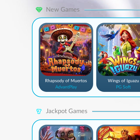
New Games
Rhapsody of Muertos
Wings of Iguazu
AdvantPlay
PG Soft
Jackpot Games