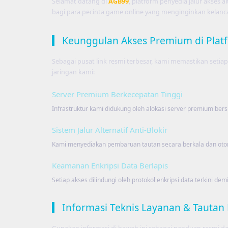
Selamat datang di
AGB99
, platform penyedia jalur akses 
bagi para pecinta game online yang menginginkan kelanc
Keunggulan Akses Premium di Pla
Sebagai pusat link resmi terbesar, kami memastikan setia
jaringan kami:
Server Premium Berkecepatan Tinggi
Infrastruktur kami didukung oleh alokasi server premium bers
Sistem Jalur Alternatif Anti-Blokir
Kami menyediakan pembaruan tautan secara berkala dan otoma
Keamanan Enkripsi Data Berlapis
Setiap akses dilindungi oleh protokol enkripsi data terkini de
Informasi Teknis Layanan & Tautan