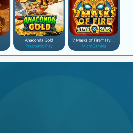
Anaconda Gold
9 Masks of Fire™ HyperSpins™
Pragmatic Play
MicroGaming