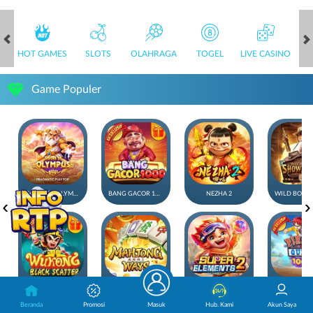
HOT GAMES
SLOTS
OLAHRAGA
TOGEL
LIVE CASINO
Game Populer
GATES OF OLYMPUS POP
BANG GACOR 1000
NEZHA 2
WUKONG - BLACK SCATTER
MAHJONG WAYS
SUPER ELEMENTS 2
Beranda
Promosi
Masuk
Hub. Kami
Akun Saya