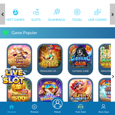
HOT GAMES
SLOTS
OLAHRAGA
TOGEL
LIVE CASINO
Game Populer
GATES OF OLYMPUS POP
TREASURES OF AZTEC
GOYANG GAIB
FORTUNE GEMS 500
DJ BOOM BOOM
SUPER ELEMENTS 2
Beranda
Promosi
Masuk
Hub. Kami
Akun Saya